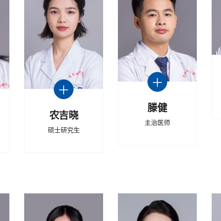
滕健
农吉晓
主治医师
硕士研究生