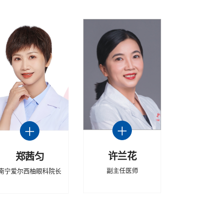
许兰花
郑茜匀
副主任医师
南宁爱尔西柚眼科院长