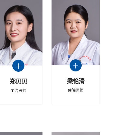
梁艳清
郑贝贝
住院医师
主治医师