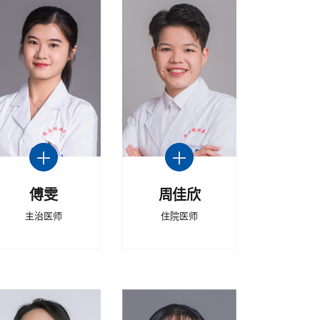
傅雯
周佳欣
​主治医师
住院医师