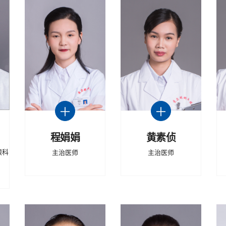
程娟娟
黄素侦
眼科
主治医师
主治医师