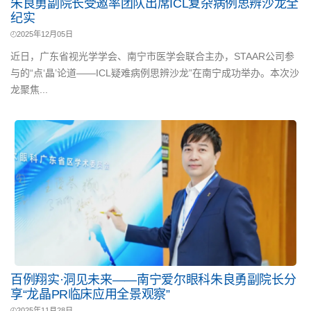
朱良勇副院长受邀率团队出席ICL复杂病例思辨沙龙全
纪实
2025年12月05日
近日，广东省视光学学会、南宁市医学会联合主办，STAAR公司参
与的“点‘晶’论道——ICL疑难病例思辨沙龙”在南宁成功举办。本次沙
龙聚焦...
百例翔实·洞见未来——南宁爱尔眼科朱良勇副院长分
享“龙晶PR临床应用全景观察”
2025年11月28日