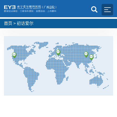
首页
>
初访爱尔