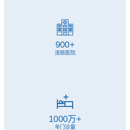
900
+
连锁医院
1000
万+
年门诊量